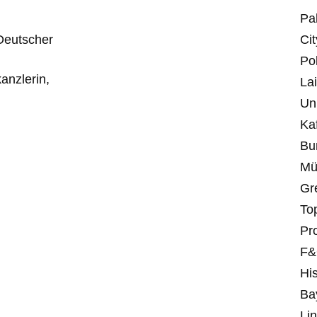
Pa
 Deutscher
Ci
Po
anzlerin,
La
Un
Ka
Bu
Mü
Gr
Top
Pr
F
Hi
Ba
Li