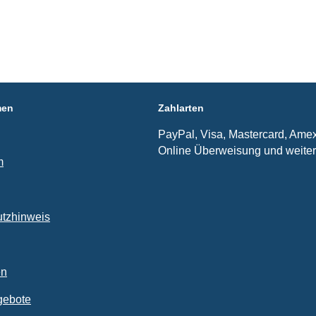
men
Zahlarten
PayPal, Visa, Mastercard, Amex
Online Überweisung und weite
m
tzhinweis
en
gebote