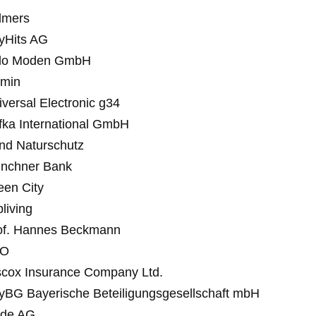
lmers
tyHits AG
lo Moden GmbH
imin
iversal Electronic g34
fka International GmbH
nd Naturschutz
nchner Bank
een City
living
of. Hannes Beckmann
&O
scox Insurance Company Ltd.
yBG Bayerische Beteiligungsgesellschaft mbH
nde AG