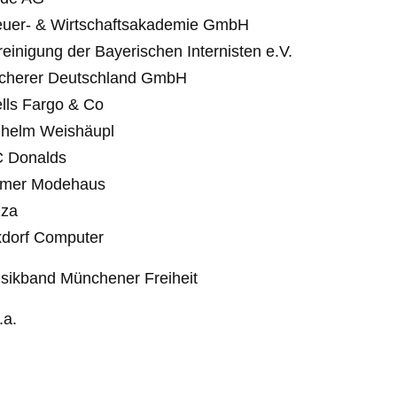
euer- & Wirtschaftsakademie GmbH
reinigung der Bayerischen Internisten e.V.
cherer Deutschland GmbH
lls Fargo & Co
lhelm Weishäupl
 Donalds
rmer Modehaus
zza
xdorf Computer
sikband Münchener Freiheit
.a.