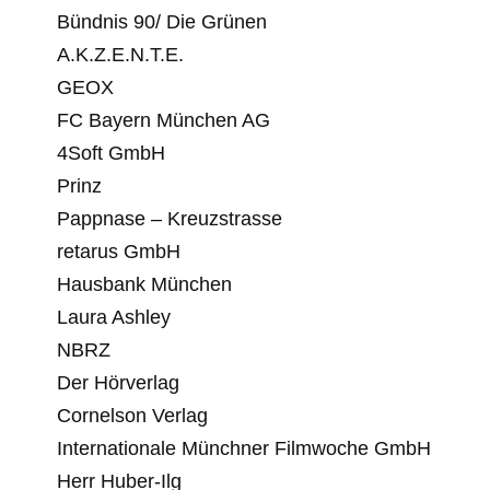
Bündnis 90/ Die Grünen
A.K.Z.E.N.T.E.
GEOX
FC Bayern München AG
4Soft GmbH
Prinz
Pappnase – Kreuzstrasse
retarus GmbH
Hausbank München
Laura Ashley
NBRZ
Der Hörverlag
Cornelson Verlag
Internationale Münchner Filmwoche GmbH
Herr Huber-Ilg