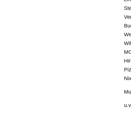
St
Ve
Bu
We
Wi
MC
Hi
Pi
Ni
Mu
u.v